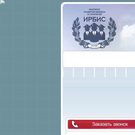
Об Институте
Абитуриенту