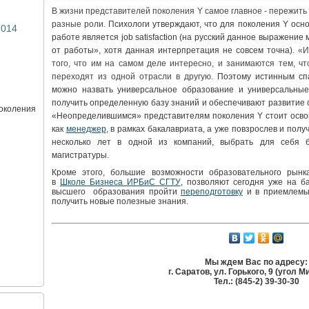
В жизни представителей поколения
Y
самое главное - пережить
разные роли. П
сихологи утверждают, что для поколения Y ос
2014
работе является job satisfaction (на русский данное выражение
от работы», хотя данная интерпретация не совсем точна).
«И
того, что им на самом деле интересно, и занимаются тем, чт
переходят из одной отрасли в другую.
Поэтому истинным сп
можно назвать универсальное образование и универсальные
получить определенную базу знаний и обеспечивают развитие
околения
«Неопределившимся» представителям поколения
Y
стоит осв
как
менеджер
, в рамках бакалавриата, а уже повзрослев и полу
несколько лет в одной из компаний, выбрать для себя 
магистратуры.
Кроме этого, большие возможности образовательного рынк
в
Школе Бизнеса ИРБиС СГТУ
, позволяют сегодня уже на б
высшего образования пройти
переподготовку
и в приемлемы
получить новые полезные знания.
Мы ждем Вас по адресу:
г. Саратов, ул. Горького, 9 (угол М
Тел.: (845-2) 39-30-30