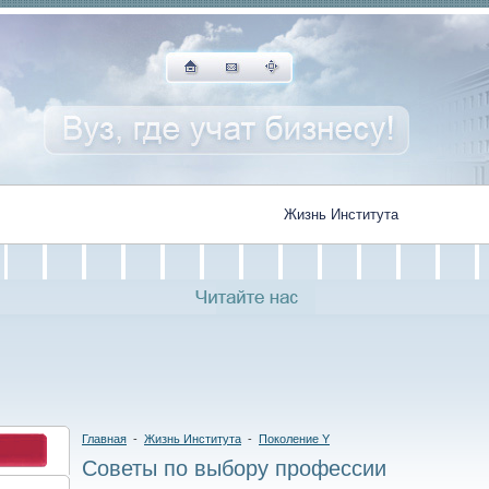
Студенту
Научная работа
Жизнь Института
Ассоци
Главная
-
Жизнь Института
-
Поколение Y
Советы по выбору профессии