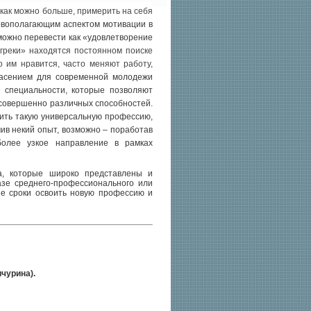
 как можно больше, примерить на себя
новополагающим аспектом мотивации в
 можно перевести как «удовлетворение
греки» находятся постоянном поиске
о им нравится, часто меняют работу,
асением для современной молодежи
 специальности, которые позволяют
 совершенно различных способностей.
оить такую универсальную профессию,
чив некий опыт, возможно – поработав
более узкое направление в рамках
а, которые широко представлены и
азе среднего-профессионального или
е сроки освоить новую профессию и
ичурина).