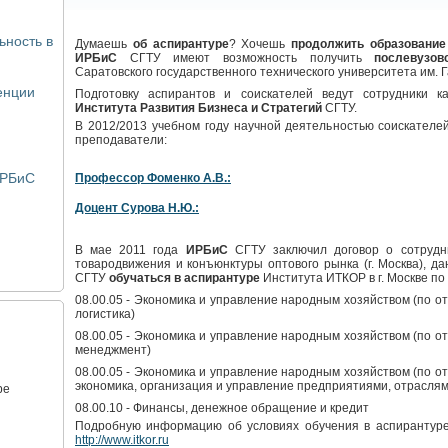
ьность в
Думаешь
об аспирантуре
? Хочешь
продолжить образование
ИРБиС
СГТУ имеют возможность получить
послевузов
Саратовского государственного технического университета им. Г
енции
Подготовку аспирантов и соискателей ведут сотрудники 
Института Развития Бизнеса и Стратегий
СГТУ.
В 2012/2013 учебном году научной деятельностью соискателе
преподаватели:
ИРБиС
Профессор Фоменко А.В.:
Доцент Сурова Н.Ю.:
В мае 2011 года
ИРБиС
СГТУ заключил договор о сотрудни
товародвижения и конъюнктуры оптового рынка (г. Москва), 
СГТУ
обучаться в аспирантуре
Института ИТКОР в г. Москве по
08.00.05 - Экономика и управление народным хозяйством (по отр
логистика)
08.00.05 - Экономика и управление народным хозяйством (по отр
менеджмент)
08.00.05 - Экономика и управление народным хозяйством (по отр
экономика, организация и управление предприятиями, отраслям
ре
08.00.10 - Финансы, денежное обращение и кредит
Подробную информацию об условиях обучения в аспирантур
http://www.itkor.ru