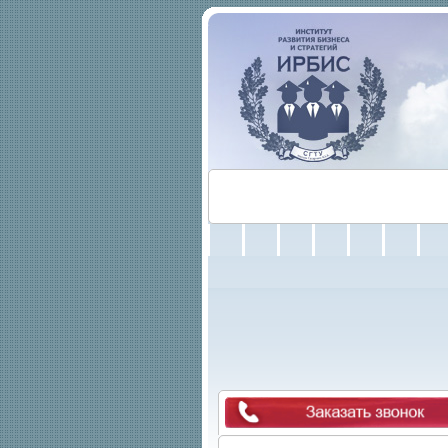
Об Институте
Абитуриенту