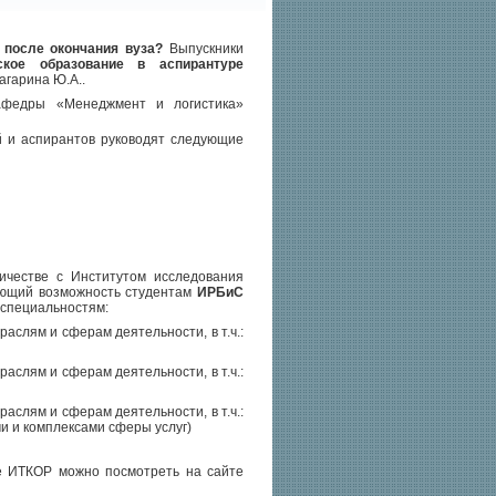
 после окончания вуза?
Выпускники
ское образование в аспирантуре
агарина Ю.А..
кафедры «Менеджмент и логистика»
й и аспирантов руководят следующие
честве с Институтом исследования
дающий возможность студентам
ИРБиС
 специальностям:
аслям и сферам деятельности, в т.ч.:
аслям и сферам деятельности, в т.ч.:
аслям и сферам деятельности, в т.ч.:
и и комплексами сферы услуг)
е ИТКОР можно посмотреть на сайте