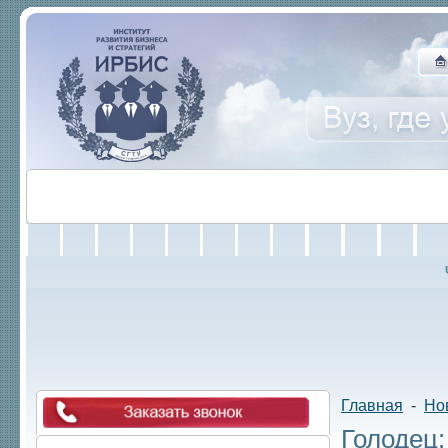
Об Институте
Абитуриенту
Студенту
Научная 
Главная
-
Но
Голодец: