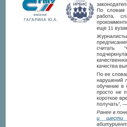
законодател
По словам 
работа, с
прокоммент
еще 11 вуза
Журналисты
предписани
считать "
подчеркнул
качественн
качества вы
По ее слова
нарушений л
обучение в 
просто не п
короткое вр
получать", —
Ранее в пон
и шести н
абитуриен