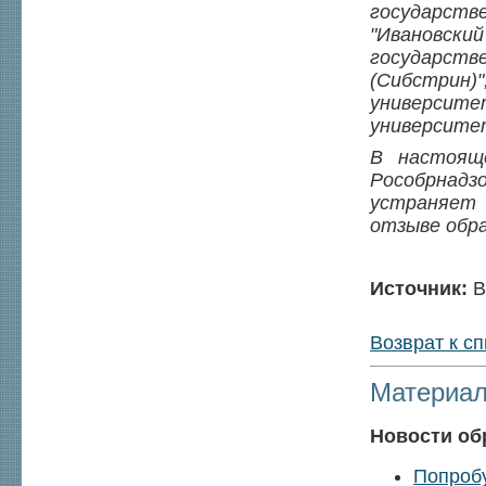
государст
"Ивановск
государст
(Сибстрин
университе
университе
В настоящ
Рособрнадз
устраняет
отзыве обра
Источник:
В
Возврат к сп
Материал
Новости об
Попробу