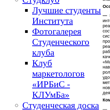
Ос
Лучшие студенты
—
Института
инт
реа
Фотогалерея
со
си
Студенческого
пр
ре
клуба
раб
ка
Клуб
«Ма
на
маркетологов
рол
уд
«ИРБиС -
ме
нов
КЛУмБа»
дея
Ко
Студенческая доска
— 