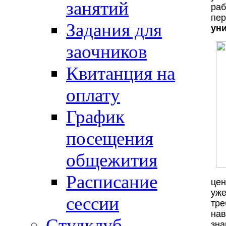
занятий
ра
пе
Задания для
ун
заочников
Квитанция на
оплату
График
посещения
общежития
Расписание
цен
уже
сессии
тр
нав
Студклуб
зна