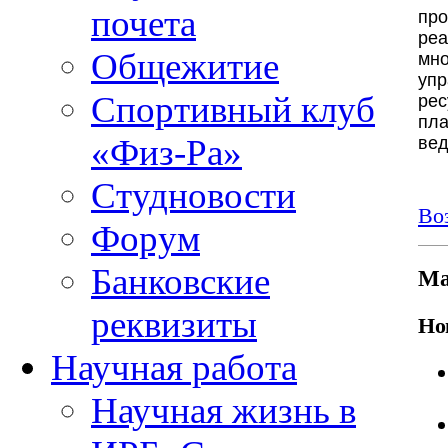
почета
про
реа
Общежитие
мно
уп
Спортивный клуб
ре
пл
вед
«Физ-Ра»
Студновости
Во
Форум
Банковские
Ма
реквизиты
Но
Научная работа
Научная жизнь в